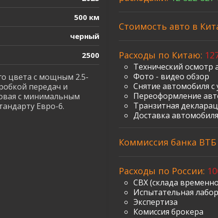
500 км
Стоимость авто в Кит
черный
Расходы по Китаю:
127
2500
Технический осмотр 
Фото - видео обзор
 цвета с мощным 2.5-
Снятие автомобиля с 
робкой передач и
Переоформление авт
овая с минимальным
Транзитная декларац
тандарту Евро-6.
Доставка автомобиля
Коммиссия банка ВТБ з
Расходы по России:
10
СВХ (склада временно
Испытательная лабо
Экспертиза
Комиссия брокера