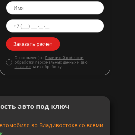
Заказать расчет
Ознакомлен(а) с
Политикой в области
обработки персональных данных
и даю
согласие
на их обработку.
ость авто под ключ
втомобиля во Владивостоке со всеми
₽