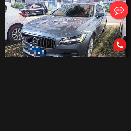
Volvo S90
2000 см2.
автоматическая
2000 см2
254 л.с.
2019 г.в.
42 000 км.
С доставкой во Владивосток и ПТС
2 801 731 ₽