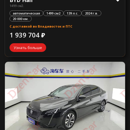
1499 см2.
автоматическая
1499 см2
139 л.с.
2024 г.в.
20 000 км.
С доставкой во Владивосток и ПТС
1 939 704 ₽
Узнать больше