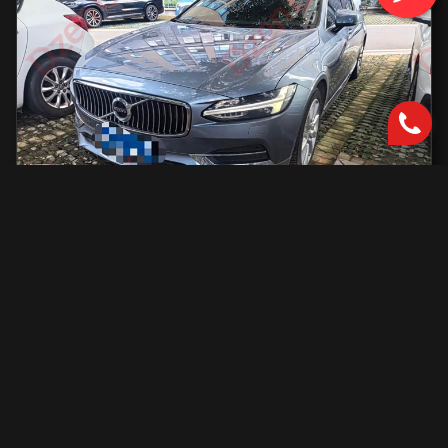
Volvo S90
2000 см2.
автоматическая
2000 см2
254 л.с.
2019 г.в.
42 000 км.
С доставкой во Владивосток и ПТС
2 801 731 ₽
Узнать больше