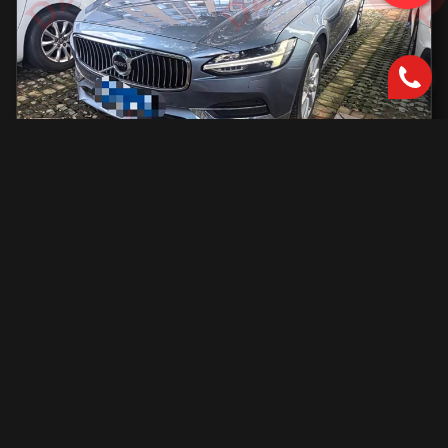
Volvo S90
2000 см2.
автоматическая
2000 см2
254 л.с.
2019 г.в.
42 000 км.
С доставкой во Владивосток и ПТС
2 801 731 ₽
Узнать больше