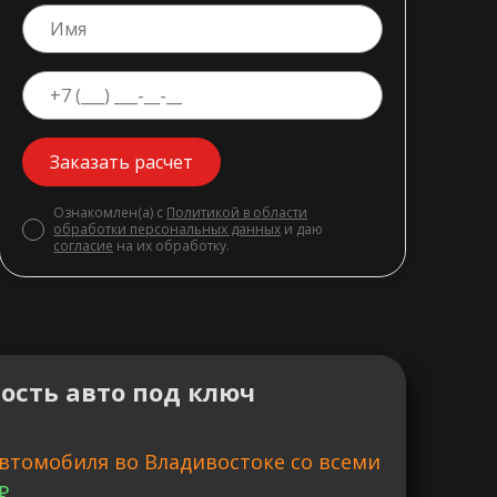
Заказать расчет
Ознакомлен(а) с
Политикой в области
обработки персональных данных
и даю
согласие
на их обработку.
ость авто под ключ
втомобиля во Владивостоке со всеми
₽