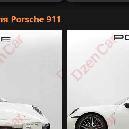
я Porsche 911