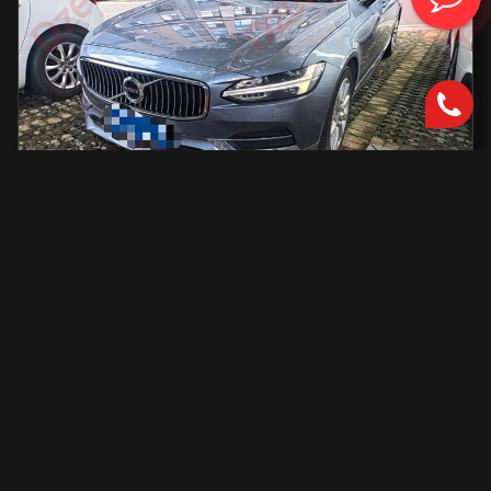
Volvo S90
2000 см2.
автоматическая
2000 см2
254 л.с.
2019 г.в.
42 000 км.
С доставкой во Владивосток и ПТС
2 801 731 ₽
Узнать больше