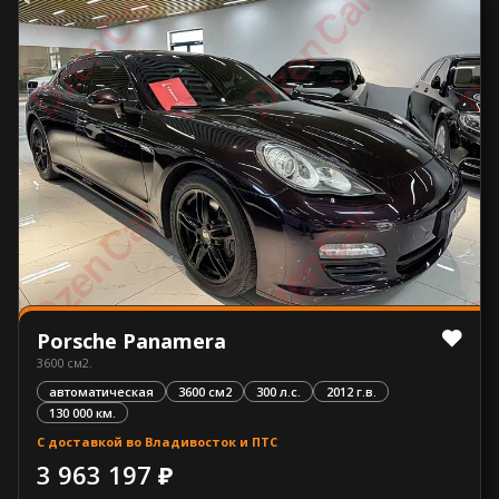
Porsche Panamera
3600 см2.
автоматическая
3600 см2
300 л.с.
2012 г.в.
130 000 км.
С доставкой во Владивосток и ПТС
3 963 197 ₽