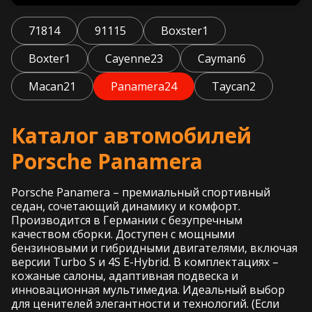
718
14
911
15
Boxster
1
Boxter
1
Cayenne
23
Cayman
6
Macan
21
Panamera
24
Taycan
2
Каталог автомобилей
Porsche Panamera
Porsche Panamera – премиальный спортивный
седан, сочетающий динамику и комфорт.
Производится в Германии с безупречным
качеством сборки. Доступен с мощными
бензиновыми и гибридными двигателями, включая
версии Turbo S и 4S E-Hybrid. В комплектациях –
кожаные салоны, адаптивная подвеска и
инновационная мультимедиа. Идеальный выбор
для ценителей элегантности и технологий. (Если