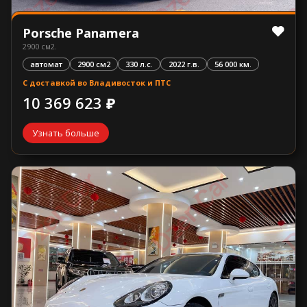
Porsche Panamera
2900 см2.
автомат
2900 см2
330 л.с.
2022 г.в.
56 000 км.
С доставкой во Владивосток и ПТС
10 369 623 ₽
Узнать больше