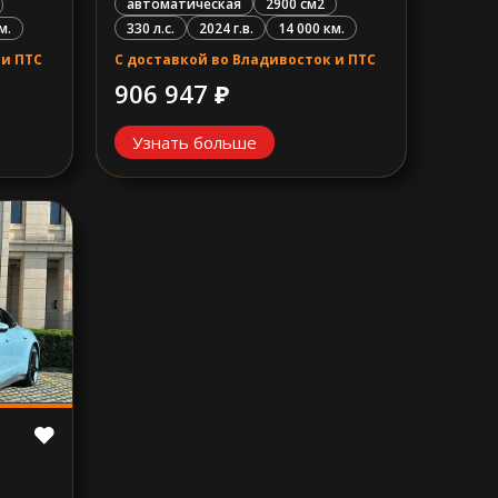
автоматическая
2900 см2
330 л.с.
2024 г.в.
14 000 км.
м.
С доставкой во Владивосток и ПТС
 и ПТС
906 947 ₽
Узнать больше