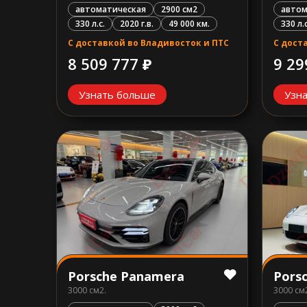
автом
автоматическая
2900 см2
330 л.с
330 л.с.
2020 г.в.
49 000 км.
С дост
С доставкой во Владивосток и ПТС
9 29
8 509 777 ₽
Узн
Узнать больше
Porsche Panamera
Pors
3000 см2.
3000 см