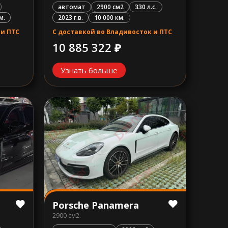
автомат
2900 см2
330 л.с.
2023 г.в.
10 000 км.
м.
С доставкой во Владивосток и ПТС
 и ПТС
10 885 322 ₽
Узнать больше
Porsche Panamera
2900 см2.