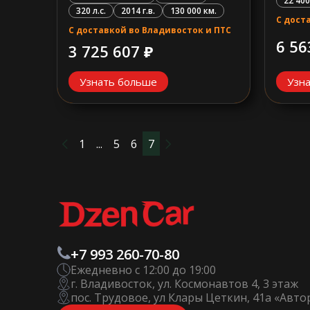
22 400
320 л.с.
2014 г.в.
130 000 км.
С дост
С доставкой во Владивосток и ПТС
6 56
3 725 607 ₽
Узнать больше
Узн
1
...
5
6
7
+7 993 260-70-80
Ежедневно с 12:00 до 19:00
г. Владивосток, ул. Космонавтов 4, 3 этаж
пос. Трудовое, ул Клары Цеткин, 41а «Авт