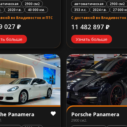
атическая
2900 см2
автоматическая
2900 см2
.
2020 г.в.
40 000 км.
353 л.с.
2024 г.в.
27 000 к
авкой во Владивосток и ПТС
С доставкой во Владивосток
9 027 ₽
11 482 897 ₽
ать больше
Узнать больше
che Panamera
Porsche Panamera
2.
2900 см2.