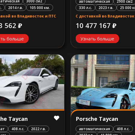
атическая
3000 см2
автоматическая
2900 см2
.
2014 г.в.
105 000 км.
330 л.с.
2023 г.в.
25 000 к
авкой во Владивосток и ПТС
С доставкой во Владивосток
3 562 ₽
10 477 167 ₽
ать больше
Узнать больше
Porsche Taycan
che Taycan
автоматическая
408 л.с.
мат
408 л.с.
2022 г.в.