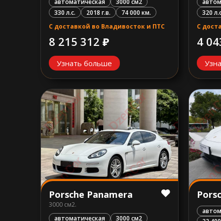
автоматическая
3000 см2
автом
330 л.с.
2018 г.в.
74 000 км.
320 л.с
С доставкой во Владивосток и ПТС
С дост
8 215 312 ₽
4 04
Узнать больше
Узн
Porsche Panamera
Pors
3000 см2.
авто
автоматическая
3000 см2