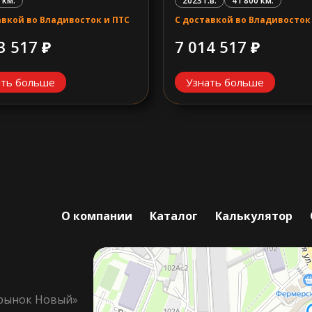
2023 г.в.
41 800 км.
 км.
С доставкой во Владивосток
авкой во Владивосток и ПТС
7 014 517 ₽
3 517 ₽
ать больше
Узнать больше
О компании
Каталог
Калькулятор
орынок Новый»