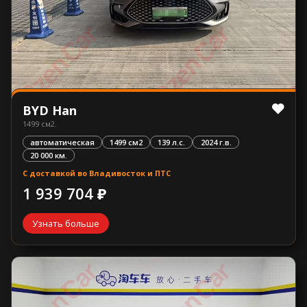
BYD Han
1499 см2.
автоматическая
1499 см2
139 л.с.
2024 г.в.
20 000 км.
С доставкой во Владивосток и ПТС
1 939 704 ₽
Узнать больше