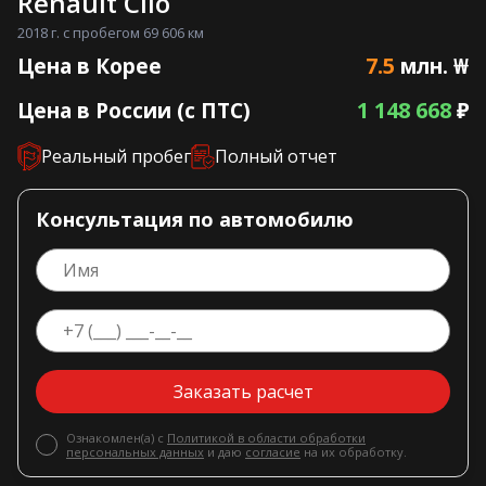
Renault Clio
2018 г. с пробегом 69 606 км
7.5
Цена в Корее
млн. ₩
1 148 668
Цена в России (с ПТС)
₽
Реальный пробег
Полный отчет
Консультация по автомобилю
Заказать расчет
Ознакомлен(а) с
Политикой в области обработки
персональных данных
и даю
согласие
на их обработку.