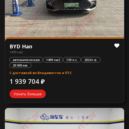
BYD Han
1499 см2.
автоматическая
1499 см2
139 л.с.
2024 г.в.
20 000 км.
С доставкой во Владивосток и ПТС
1 939 704 ₽
Узнать больше