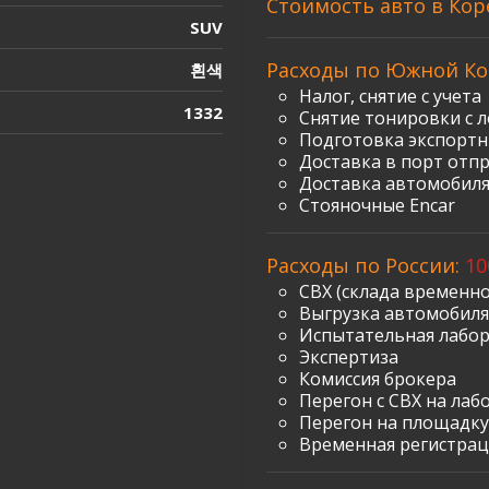
Стоимость авто в Кор
SUV
Расходы по Южной Ко
흰색
Налог, снятие с учета
1332
Снятие тонировки с л
Подготовка экспорт
Доставка в порт отп
Доставка автомобиля
Стояночные Encar
Расходы по России:
10
СВХ (склада временно
Выгрузка автомобиля 
Испытательная лабо
Экспертиза
Комиссия брокера
Перегон с СВХ на лаб
Перегон на площадку
Временная регистрац