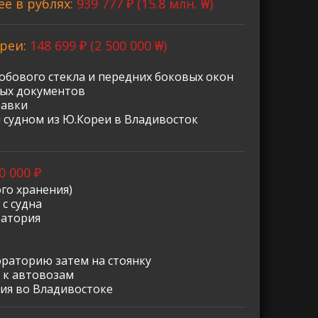
ее в рублях:
939 777 ₽ (15.8 млн. ₩)
реи:
148 699 ₽ (2 500 000 ₩)
обового стекла и передних боковых окон
ных документов
равки
 судном из Ю.Кореи в Владивосток
0 000 ₽
го хранения)
с судна
ратория
ораторию затем на стоянку
 к автовозам
ия во Владивостоке