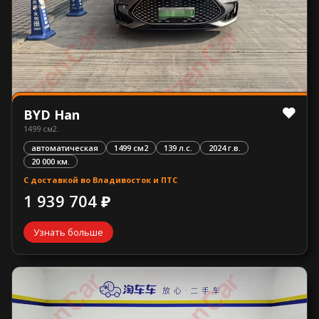
BYD Han
1499 см2.
автоматическая
1499 см2
139 л.с.
2024 г.в.
20 000 км.
С доставкой во Владивосток и ПТС
1 939 704 ₽
Узнать больше