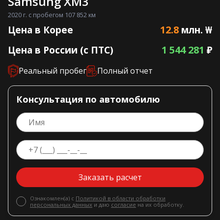
Samsung XM3
2020 г. с пробегом 107 852 км
12.8
Цена в Корее
млн. ₩
1 544 281
Цена в России (с ПТС)
₽
Реальный пробег
Полный отчет
Консультация по автомобилю
Заказать расчет
Ознакомлен(а) с
Политикой в области обработки
персональных данных
и даю
согласие
на их обработку.