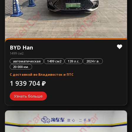
BYD Han
1499 см2.
автоматическая
1499 см2
139 л.с.
2024 г.в.
20 000 км.
С доставкой во Владивосток и ПТС
1 939 704 ₽
Узнать больше