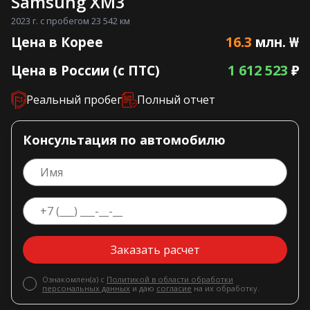
Samsung XM3
2023 г. с пробегом 23 542 км
16.3
Цена в Корее
млн. ₩
1 612 523
Цена в России (с ПТС)
₽
Реальный пробег
Полный отчет
Консультация по автомобилю
Заказать расчет
Ознакомлен(а) с
Политикой в области обработки
персональных данных
и даю
согласие
на их обработку.