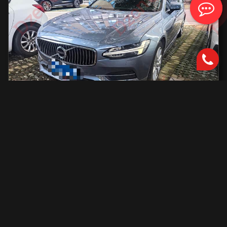
Volvo S90
2000 см2.
автоматическая
2000 см2
254 л.с.
2019 г.в.
42 000 км.
С доставкой во Владивосток и ПТС
2 801 731 ₽
Узнать больше