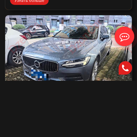
Узнать больше
Volvo S90
2000 см2.
автоматическая
2000 см2
254 л.с.
2019 г.в.
42 000 км.