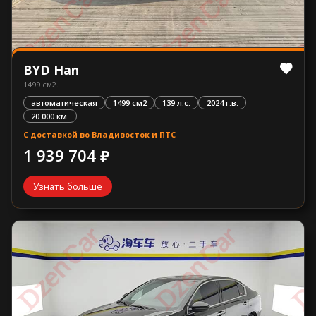
BYD Han
1499 см2.
автоматическая
1499 см2
139 л.с.
2024 г.в.
20 000 км.
С доставкой во Владивосток и ПТС
1 939 704 ₽
Узнать больше