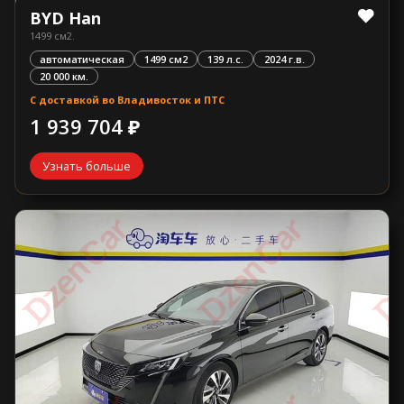
BYD Han
1499 см2.
автоматическая
1499 см2
139 л.с.
2024 г.в.
20 000 км.
С доставкой во Владивосток и ПТС
1 939 704 ₽
Узнать больше