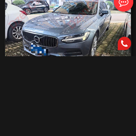
Volvo S90
2000 см2.
автоматическая
2000 см2
254 л.с.
2019 г.в.
42 000 км.
С доставкой во Владивосток и ПТС
2 801 731 ₽