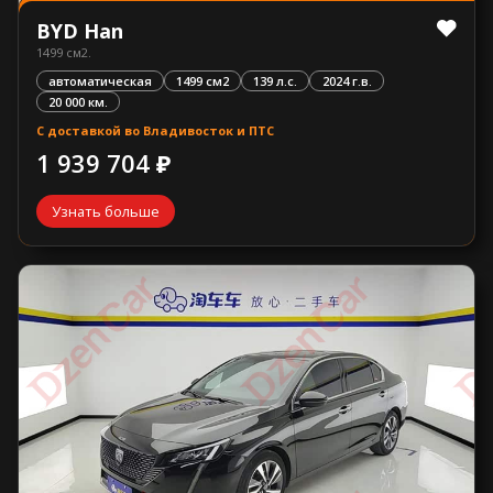
BYD Han
1499 см2.
автоматическая
1499 см2
139 л.с.
2024 г.в.
20 000 км.
С доставкой во Владивосток и ПТС
1 939 704 ₽
Узнать больше