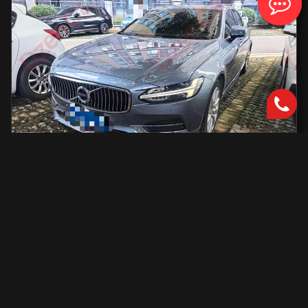
Volvo S90
2000 см2.
автоматическая
2000 см2
254 л.с.
2019 г.в.
42 000 км.
С доставкой во Владивосток и ПТС
2 801 731 ₽