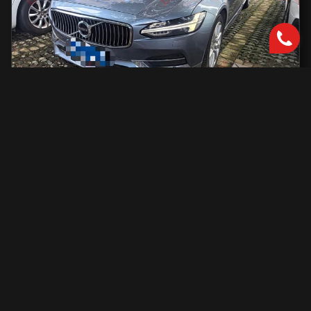
Volvo S90
2000 см2.
автоматическая
2000 см2
254 л.с.
2019 г.в.
42 000 км.
С доставкой во Владивосток и ПТС
2 801 731 ₽
Узнать больше