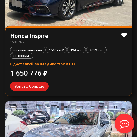
Honda Inspire
1500 см2.
автоматическая
1500 см2
194 л.с.
2019 г.в.
80 000 км.
С доставкой во Владивосток и ПТС
1 650 776 ₽
Узнать больше