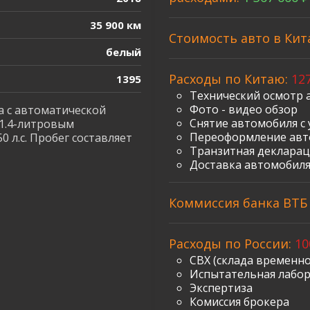
35 900 км
Стоимость авто в Кит
белый
Расходы по Китаю:
127
1395
Технический осмотр 
Фото - видео обзор
а с автоматической
Снятие автомобиля с 
 1.4-литровым
Переоформление авт
л.с. Пробег составляет
Транзитная декларац
Доставка автомобиля
Коммиссия банка ВТБ з
Расходы по России:
10
СВХ (склада временно
Испытательная лабо
Экспертиза
Комиссия брокера