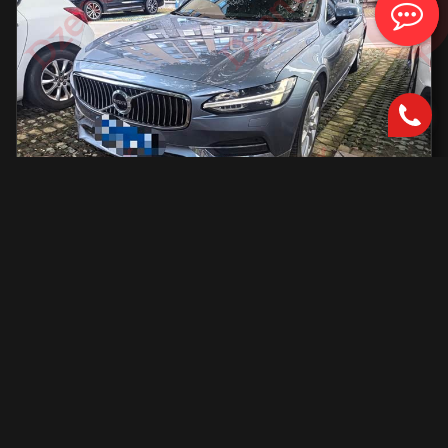
Volvo S90
2000 см2.
автоматическая
2000 см2
254 л.с.
2019 г.в.
42 000 км.
С доставкой во Владивосток и ПТС
2 801 731 ₽
Узнать больше