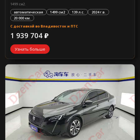
1499 см2.
автоматическая
1499 см2
139 л.с.
2024 г.в.
20 000 км.
С доставкой во Владивосток и ПТС
1 939 704 ₽
Узнать больше