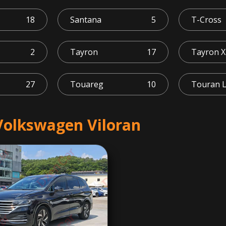
18
Santana
5
T-Cross
2
Tayron
17
Tayron X
27
Touareg
10
Touran 
olkswagen Viloran