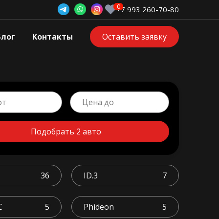
+7 993 260-70-80
Блог
Контакты
Оставить заявку
Подобрать 2 авто
36
ID.3
7
C
5
Phideon
5