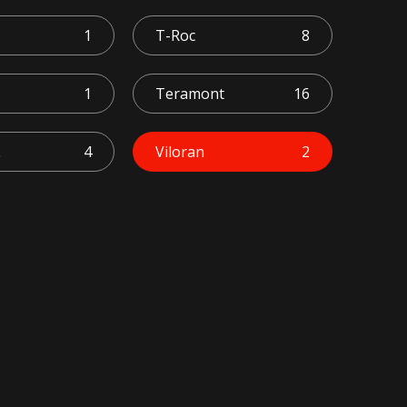
1
T-Roc
8
1
Teramont
16
L
4
Viloran
2