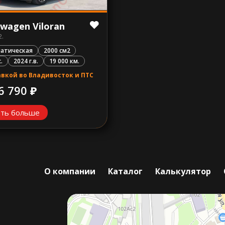
swagen Viloran
2.
атическая
2000 см2
.
2024 г.в.
19 000 км.
авкой во Владивосток и ПТС
6 790 ₽
ать больше
О компании
Каталог
Калькулятор