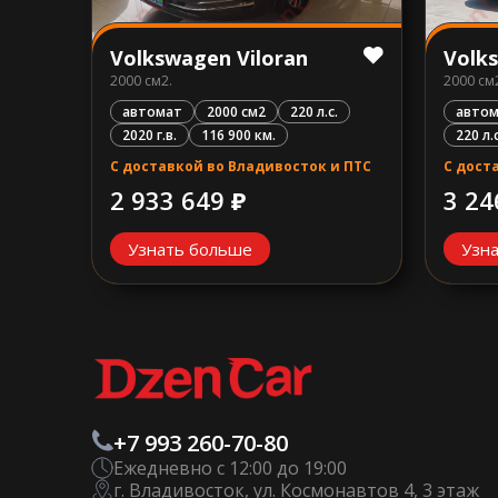
Volkswagen Viloran
Volk
2000 см2.
2000 см
автомат
2000 см2
220 л.с.
автом
2020 г.в.
116 900 км.
220 л.с
С доставкой во Владивосток и ПТС
С дост
2 933 649 ₽
3 24
Узнать больше
Узн
+7 993 260-70-80
Ежедневно с 12:00 до 19:00
г. Владивосток, ул. Космонавтов 4, 3 этаж