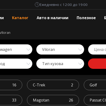
Ежедневно с 12:00 до 19:00
ии
Каталог
Авто в наличии
Полезное
Viloran
swagen
Viloran
вод
Тип кузова
16
C-Trek
2
Golf
33
Magotan
26
Passat C