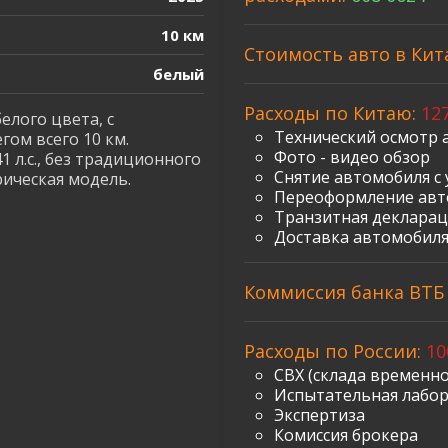
10 км
Стоимость авто в Кит
белый
Расходы по Китаю:
127
елого цвета, с
Технический осмотр 
ом всего 10 км.
Фото - видео обзор
л.с., без традиционного
Снятие автомобиля с 
рическая модель.
Переоформление авт
Транзитная декларац
Доставка автомобиля
Коммиссия банка ВТБ з
Расходы по России:
10
СВХ (склада временно
Испытательная лабо
Экспертиза
Комиссия брокера