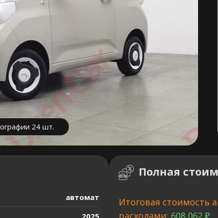
ографии 24 шт.
Полная стоим
автомат
Итоговая стоимость а
расходами:
608 062 ₽
2025