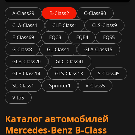
A-Class
29
B-Class
2
C-Class
80
CLA-Class
1
CLE-Class
1
CLS-Class
9
E-Class
69
EQC
3
EQE
4
EQS
5
G-Class
8
GL-Class
1
GLA-Class
15
GLB-Class
20
GLC-Class
41
GLE-Class
14
GLS-Class
13
S-Class
45
SL-Class
1
Sprinter
1
V-Class
5
Vito
5
Каталог автомобилей
Mercedes-Benz B-Class